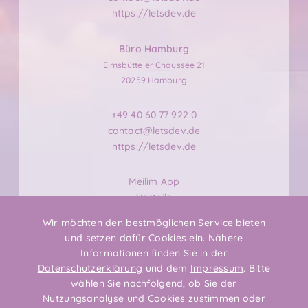
https://letsdev.de
Büro Hamburg
Eimsbütteler Chaussee 21
20259 Hamburg
+49 40 60 77 922 0
contact@letsdev.de
https://letsdev.de
Meilim App
Vorteile
Features
Wir möchten den bestmöglichen Service bieten
Meilensteine
und setzen dafür Cookies ein. Nähere
Partner
Informationen finden Sie in der
Datenschutzerklärung
und dem
Impressum
. Bitte
Datenschutz
wählen Sie nachfolgend, ob Sie der
Impressum
Nutzungsanalyse und Cookies zustimmen oder